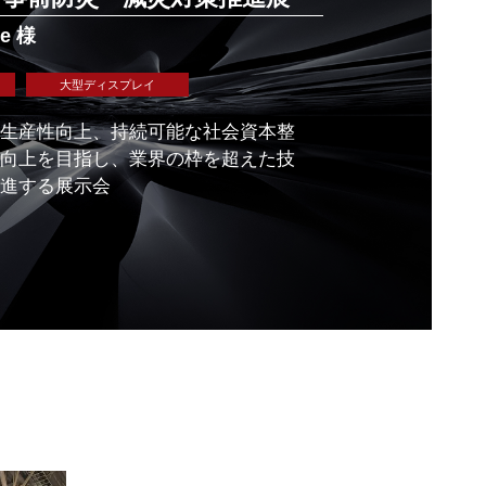
e 様
大型ディスプレイ
生産性向上、持続可能な社会資本整
向上を目指し、業界の枠を超えた技
進する展示会