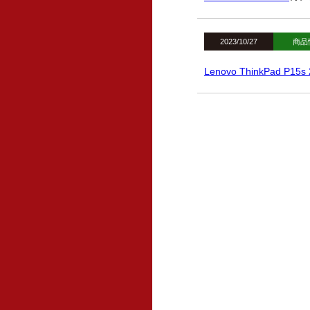
2023/10/27
商品
Lenovo ThinkPad P15