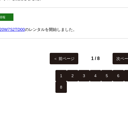
情報
s 20W7S2TD00
のレンタルを開始しました。
1 / 8
＜ 前ページ
次ペー
1
2
3
4
5
6
8