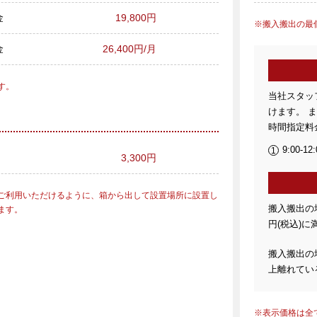
金
19,800円
搬入搬出の最低
金
26,400円/月
す。
当社スタッ
けます。 
時間指定料
9:00-12:
3,300円
ご利用いただけるように、箱から出して設置場所に設置し
搬入搬出の場
ます。
円(税込)に
搬入搬出の
上離れてい
表示価格は全