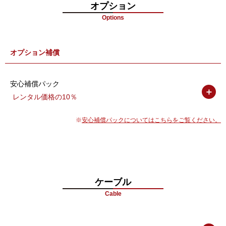
オプション
再生方式
自動再生 AirPlay対応
Options
スピーカー
10W(8Ω) x2
電源
AC/100V 50/60Hz
オプション補償
定格消耗電力
1100W
筐体仕様
アルミフレーム、強化ガラス
安心補償パック
＋
保護機能
セキュリティロック付き
レンタル価格の10％
使用寿命
50,000-60,000 時間
安心補償パックについてはこちらをご覧ください。
稼働温度(℃)
-20℃ ～ +45℃
保存温度(℃)
-10℃ ～ +60℃
外形寸法
2077.5(高) x980(幅) x130(奥)mm
質量
280kg
ケーブル
Cable