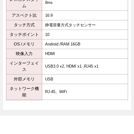
8ms
ム
アスペクト比
16:9
タッチ方式
静電容量方式タッチセンサー
タッチポイント
10
OS /メモリ
Android /RAM 16GB
映像入力
HDMI
インターフェイ
USB3.0 x2, HDMI x1 ,RJ45 x1
ス
外部メモリ
USB
ネットワーク機
RJ-45、WiFi
能
動画再生データ
WMV,AVI,FLV,RM,RMVB,MPEG,TS,MP4
静止画データ
JPEG,BMP,PNG
OSD言語
日本語
防水防塵性能
IP55