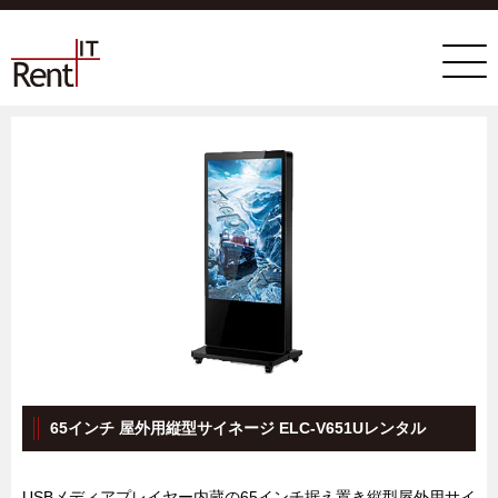
65インチ 屋外用縦型サイネージ ELC-V651Uレンタル
USBメディアプレイヤー内蔵の65インチ据え置き縦型屋外用サイ