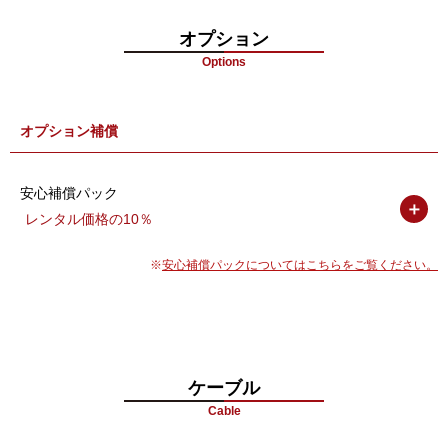
防水防塵性能
IP55
再生方法
自動再生、Air Play対応
オプション
Options
スピーカー
10W(8Ω) x2
電源
AC/100V 50/60Hz
オプション補償
定格消耗電力
1300 W
筐体仕様
アルミフレーム、強化ガラス
安心補償パック
保護機能
セキュリティロック付き
＋
レンタル価格の10％
使用寿命
50,000-60,000 hours
稼働温度(℃)
-20℃~+45℃
安心補償パックについてはこちらをご覧ください。
保存温度(℃)
-10℃~+60℃
本体寸法
1820(幅) x 1220(高) x 130(奥)mm
質量
200kg
ケーブル
Cable