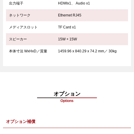
出力端子
HDMIx1、 Audio x1
ネットワーク
Ethernet RJ45
メディアスロット
TF Card x1
スピーカー
15W + 15W
本体寸法 WxHxD／質量
1459.96 x 840.29 x 74.2 mm／ 30kg
電源
100-240V 50/60Hz
最大消費電力
180W以下
動作時温度 5℃～60℃湿度 10%～90%
環境条件
オプション
保管時温度 20℃～60℃湿度 10%～90%
Options
オプション補償