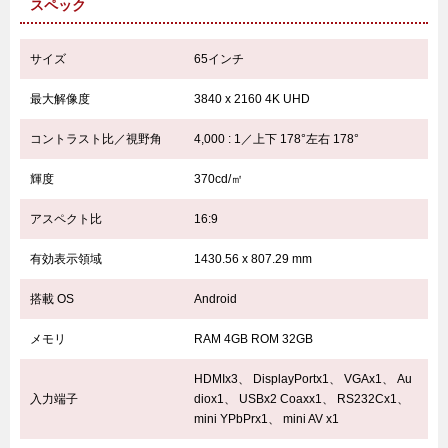
スペック
サイズ
65インチ
最大解像度
3840 x 2160 4K UHD
コントラスト比／視野角
4,000 : 1／上下 178°左右 178°
輝度
370cd/㎡
アスペクト比
16:9
有効表示領域
1430.56 x 807.29 mm
搭載 OS
Android
メモリ
RAM 4GB ROM 32GB
HDMIx3、 DisplayPortx1、 VGAx1、 Au
入力端子
diox1、 USBx2 Coaxx1、 RS232Cx1、
mini YPbPrx1、 mini AV x1