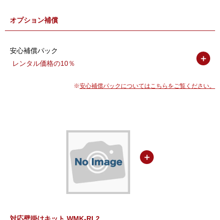
電源
AC 100V 50/60Hz
オプション補償
定格消費電力
230W以下
安心補償パック
＋
レンタル価格の10％
安心補償パックについてはこちらをご覧ください。
＋
対応壁掛けキット WMK-RL2