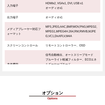
HDMIx2, VGAx1, DVI, USB x1
入力端子
オーディオx1
出力端子
オーディオx1
MP3,JPEG,AAC,BMP,MOV,PNG,MPEG2,
メディアプレーヤー対応フ
MPEG1,MPEG4H.264,RM,RMVB,MJPE
ォーマット
G,VC1,DivXFLV,M4A
スクリーンコントロール
リモートコントローラー、OSD
信号自動検出、オートスリープモード
ブルーライト軽減フィルター、ECOエネ
本体機能
ルギーセーブモード
シアターモード、読み取りモード、暗室
モード
動作時: 0°C～40°C/10%～80%
使用環境条件 温度/湿度
保管時: -20°C～40°C/5%～95%
オプション
本体寸法 WxHxD/質量
1683.6 x 970.8 x 74.5 mm / 34kg
Options