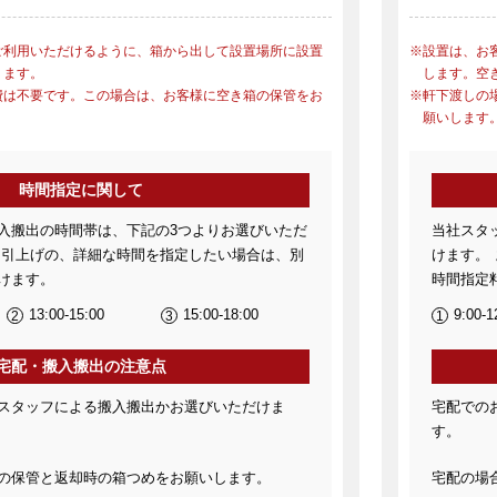
ご利用いただけるように、箱から出して設置場所に設置
設置は、お
ります。
します。空
費は不要です。この場合は、お客様に空き箱の保管をお
軒下渡しの
願いします
時間指定に関して
入搬出の時間帯は、下記の3つよりお選びいただ
当社スタ
、引上げの、詳細な時間を指定したい場合は、別
けます。
けます。
時間指定
13:00-15:00
15:00-18:00
9:00-1
宅配・搬入搬出の注意点
スタッフによる搬入搬出かお選びいただけま
宅配での
す。
の保管と返却時の箱つめをお願いします。
宅配の場