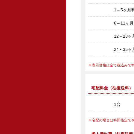
1～5ヶ月
6～11ヶ
12～23
24～35
表示価格は全て税込みで
宅配料金（往復送料）
1台
宅配の場合は時間指定で