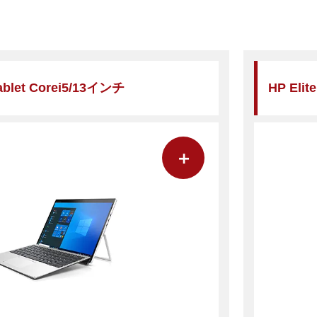
Tablet Corei5/13インチ
HP Elit
＋