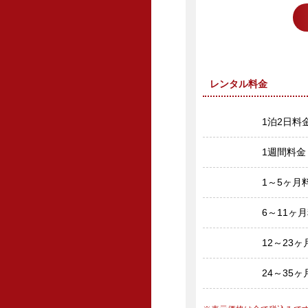
レンタル料金
1泊2日料
1週間料金
1～5ヶ月
6～11ヶ
12～23
24～35